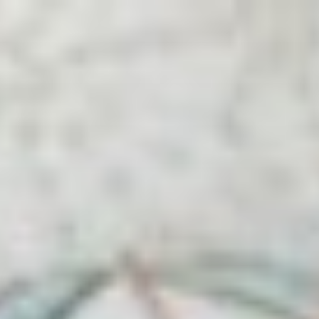
コ
ン
テ
ン
ツ
へ
ス
キ
ッ
プ