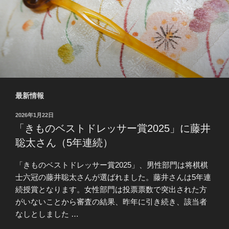
最新情報
投
2026年1月22日
稿
「きものベストドレッサー賞2025」に藤井
日:
聡太さん（5年連続）
「きものベストドレッサー賞2025」、男性部門は将棋棋
士六冠の藤井聡太さんが選ばれました。藤井さんは5年連
続授賞となります。女性部門は投票票数で突出された方
がいないことから審査の結果、昨年に引き続き、該当者
なしとしました …