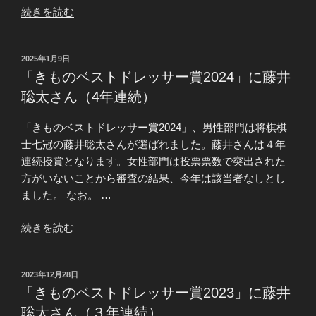
“「き
続きを読む
も
の
投
2025年1月9日
ベ
稿
「きものベストドレッサー賞2024」に藤井
ス
日:
聡太さん（4年連続）
ト
ド
「きものベストドレッサー賞2024」、男性部門は将棋棋
レ
士七冠の藤井聡太さんが選ばれました。藤井さんは４年
ッ
連続授賞となります。女性部門は投票票数で突出された
サ
方がいないことから審査の結果、今年は該当者なしとし
ー
ました。 なお。 …
賞
2025」
“「き
続きを読む
に
も
藤
の
井
投
2023年12月28日
ベ
聡
稿
「きものベストドレッサー賞2023」に藤井
ス
太
日:
聡太さん（３年連続）
ト
さ