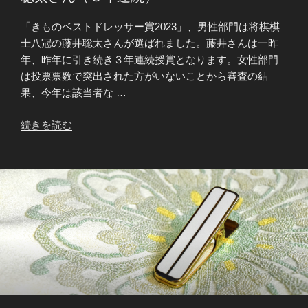
ド
ん
「きものベストドレッサー賞2023」、男性部門は将棋棋
レ
（5
士八冠の藤井聡太さんが選ばれました。藤井さんは一昨
ッ
年
年、昨年に引き続き３年連続授賞となります。女性部門
サ
連
は投票票数で突出された方がいないことから審査の結
ー
続）”
果、今年は該当者な …
賞
の
2024」
“「き
続きを読む
に
も
藤
の
井
ベ
聡
ス
太
ト
さ
ド
ん
レ
（4
ッ
年
サ
連
ー
続）”
賞